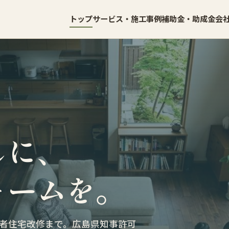
トップ
サービス・施工事例
補助金・助成金
会
しに、
ォームを。
者住宅改修まで。広島県知事許可